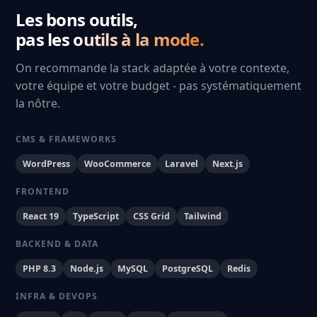
Les bons outils,
pas les outils à la mode.
On recommande la stack adaptée à votre contexte,
votre équipe et votre budget - pas systématiquement
la nôtre.
CMS & FRAMEWORKS
WordPress
WooCommerce
Laravel
Next.js
FRONTEND
React 19
TypeScript
CSS Grid
Tailwind
BACKEND & DATA
PHP 8.3
Node.js
MySQL
PostgreSQL
Redis
INFRA & DEVOPS