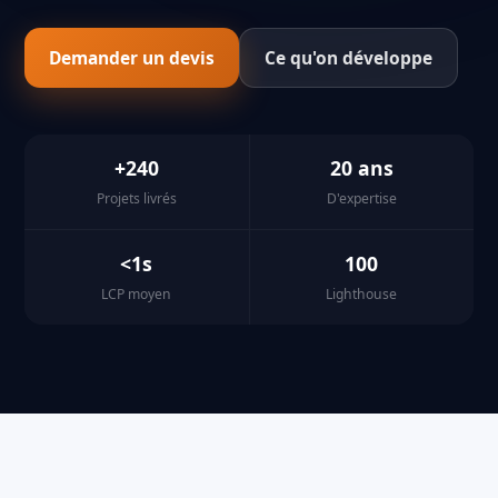
Demander un devis
Ce qu'on développe
+240
20 ans
Projets livrés
D'expertise
<1s
100
LCP moyen
Lighthouse