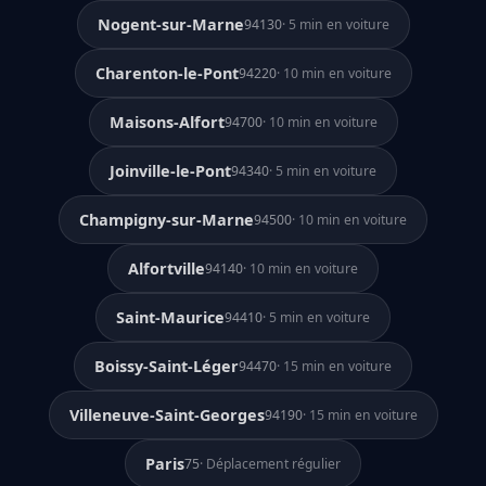
Nogent-sur-Marne
94130
· 5 min en voiture
Charenton-le-Pont
94220
· 10 min en voiture
Maisons-Alfort
94700
· 10 min en voiture
Joinville-le-Pont
94340
· 5 min en voiture
Champigny-sur-Marne
94500
· 10 min en voiture
Alfortville
94140
· 10 min en voiture
Saint-Maurice
94410
· 5 min en voiture
Boissy-Saint-Léger
94470
· 15 min en voiture
Villeneuve-Saint-Georges
94190
· 15 min en voiture
Paris
75
· Déplacement régulier