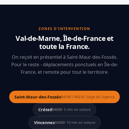
l'audit initial. Dans la plupart des cas, on
coûteux même plusieurs années après.
3.
Vous
recommande une refonte propre plutôt que de
pouvez aussi basculer en
abonnement mensuel
maintenir du code de page builder - c'est moins cher
tout compris
: on prend votre site en charge,
sur le long terme. L'audit est gratuit, sans
hébergement et modifications inclus, sans
ZONES D'INTERVENTION
engagement.
engagement. Utile si vous voulez déléguer toute la
Val-de-Marne, Île-de-France et
maintenance plutôt que la gérer ponctuellement.
toute la France.
On reçoit en présentiel à Saint-Maur-des-Fossés.
Pour le reste - déplacements ponctuels en Île-de-
France, et remote pour tout le territoire.
Saint-Maur-des-Fossés
94100 / 94210
· Siège de l'agence
Créteil
94000
· 5 min en voiture
Vincennes
94300
· 10 min en voiture