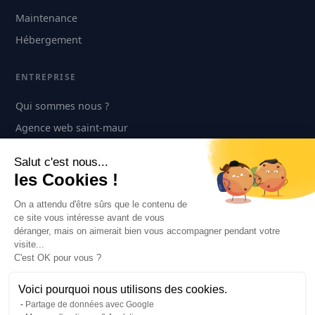
Maintenance
Hébergement
ENTREPRISE
Qui sommes nous ?
Agence web saint-maur
Contact
Salut c'est nous...
les Cookies !
CONTACT
On a attendu d'être sûrs que le contenu de
+33 1 42 83 27 21
ce site vous intéresse avant de vous
déranger, mais on aimerait bien vous accompagner pendant votre
30 rue de la Varenne
visite...
Saint-Maur-des-Fossés 94100
C'est OK pour vous ?
Prendre rendez-vous →
Voici pourquoi nous utilisons des cookies.
Partage de données avec Google