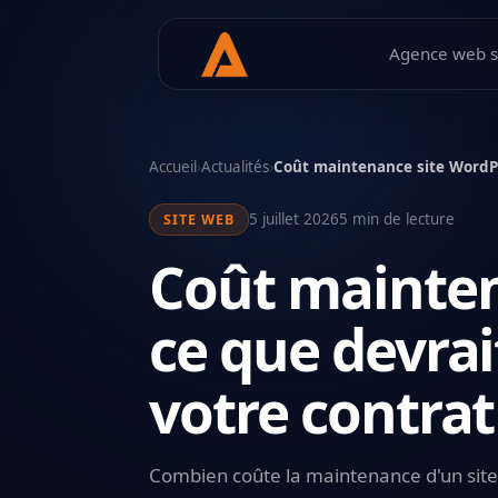
Agence web s
Accueil
›
Actualités
›
Coût maintenance site WordPr
5 juillet 2026
5 min de lecture
SITE WEB
Coût mainten
ce que devrai
votre contrat
Combien coûte la maintenance d'un sit