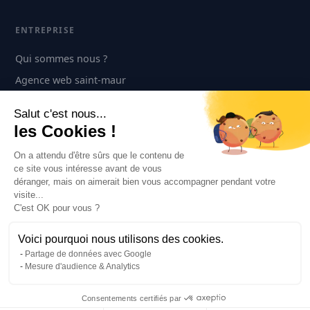
ENTREPRISE
Qui sommes nous ?
Agence web saint-maur
Contact
Salut c'est nous...
les Cookies !
CONTACT
On a attendu d'être sûrs que le contenu de
+33 1 42 83 27 21
ce site vous intéresse avant de vous
déranger, mais on aimerait bien vous accompagner pendant votre
30 rue de la Varenne
visite...
Saint-Maur-des-Fossés 94100
C'est OK pour vous ?
Prendre rendez-vous →
Voici pourquoi nous utilisons des cookies.
Partage de données avec Google
Mesure d'audience & Analytics
©
2026
Alliantic. Tous droits réservés.
Consentements certifiés par
Politique de Confidentialité
Mentions Légales