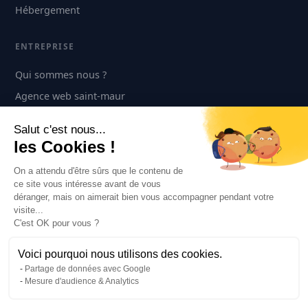
Hébergement
ENTREPRISE
Qui sommes nous ?
Agence web saint-maur
Contact
Salut c'est nous...
les Cookies !
CONTACT
On a attendu d'être sûrs que le contenu de
+33 1 42 83 27 21
ce site vous intéresse avant de vous
déranger, mais on aimerait bien vous accompagner pendant votre
30 rue de la Varenne
visite...
Saint-Maur-des-Fossés 94100
C'est OK pour vous ?
Prendre rendez-vous →
Voici pourquoi nous utilisons des cookies.
Partage de données avec Google
Mesure d'audience & Analytics