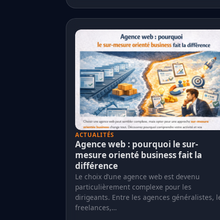
ACTUALITÉS
Agence web : pourquoi le sur-
mesure orienté business fait la
différence
Le choix d’une agence web est devenu
particulièrement complexe pour les
dirigeants. Entre les agences généralistes, l
freelances,…