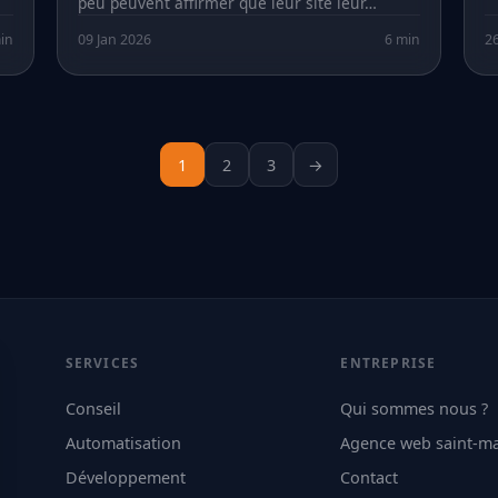
peu peuvent affirmer que leur site leur…
in
09 Jan 2026
6 min
2
Pagination
1
2
3
→
des
publications
SERVICES
ENTREPRISE
Conseil
Qui sommes nous ?
Automatisation
Agence web saint-m
Développement
Contact