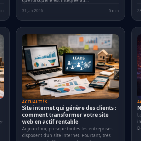
que lorsqu’elle est intégrée au…
in
31 Jan 2026
5 min
23
ACTUALITÉS
A
Site internet qui génère des clients :
N
comment transformer votre site
L
web en actif rentable
i
er
D
Aujourd’hui, presque toutes les entreprises
disposent d’un site internet. Pourtant, très