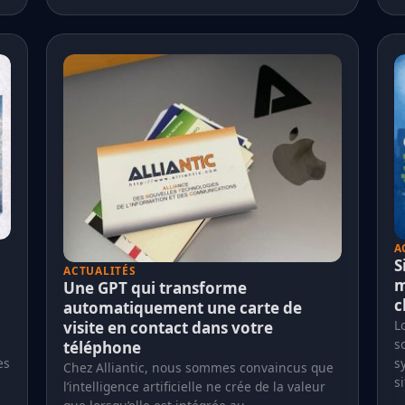
A
S
ACTUALITÉS
m
Une GPT qui transforme
c
automatiquement une carte de
L
visite en contact dans votre
s
téléphone
es
s
Chez Alliantic, nous sommes convaincus que
s
l’intelligence artificielle ne crée de la valeur