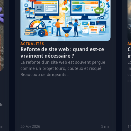
ACTUALITÉS
A
Refonte de site web : quand est-ce
C
vraiment nécessaire ?
i
La refonte d’un site web est souvent perçue
L
comme un projet lourd, coûteux et risqué.
i
Beaucoup de dirigeants…
c
c
le
in
20 Fév 2026
5 min
14