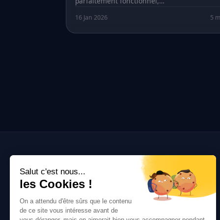
parfaitement fonctionnel,…
16 Jan 2026
5 m
Alliantic
Salut c'est nous...
les Cookies !
Bâtisseurs de solutions web sur mesure.
Sites, apps, e-commerce, API - de la
On a attendu d'être sûrs que le contenu
conception au run.
de ce site vous intéresse avant de
vous déranger, mais on aimerait bien vous accompagner pendant