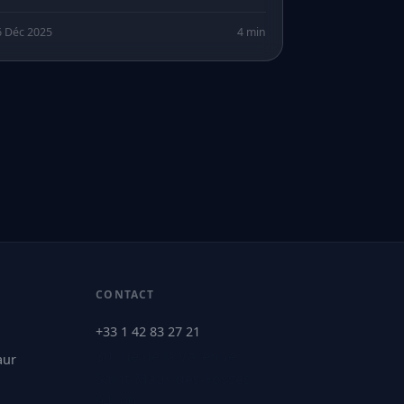
6 Déc 2025
4 min
CONTACT
+33 1 42 83 27 21
30 rue de la Varenne
aur
Saint-Maur-des-Fossés
94100